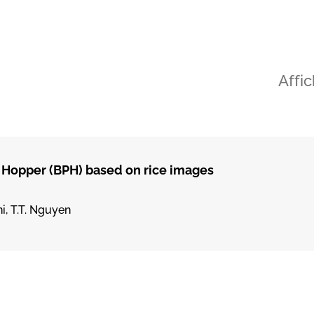
Affi
t Hopper (BPH) based on rice images
i, T.T. Nguyen