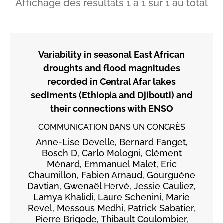
Affichage des résultats
1
à
1
sur
1
au total
Variability in seasonal East African
droughts and flood magnitudes
recorded in Central Afar lakes
sediments (Ethiopia and Djibouti) and
their connections with ENSO
COMMUNICATION DANS UN CONGRÈS
Anne-Lise Develle, Bernard Fanget,
Bosch D, Carlo Mologni, Clément
Ménard, Emmanuel Malet, Eric
Chaumillon, Fabien Arnaud, Gourguène
Davtian, Gwenaël Hervé, Jessie Cauliez,
Lamya Khalidi, Laure Schenini, Marie
Revel, Messous Medhi, Patrick Sabatier,
Pierre Brigode, Thibault Coulombier,