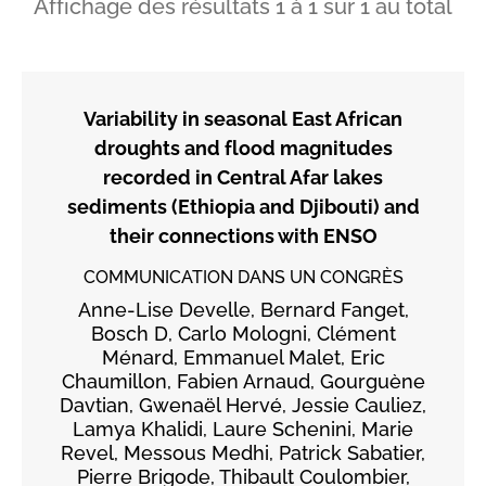
Affichage des résultats
1
à
1
sur
1
au total
Variability in seasonal East African
droughts and flood magnitudes
recorded in Central Afar lakes
sediments (Ethiopia and Djibouti) and
their connections with ENSO
COMMUNICATION DANS UN CONGRÈS
Anne-Lise Develle, Bernard Fanget,
Bosch D, Carlo Mologni, Clément
Ménard, Emmanuel Malet, Eric
Chaumillon, Fabien Arnaud, Gourguène
Davtian, Gwenaël Hervé, Jessie Cauliez,
Lamya Khalidi, Laure Schenini, Marie
Revel, Messous Medhi, Patrick Sabatier,
Pierre Brigode, Thibault Coulombier,