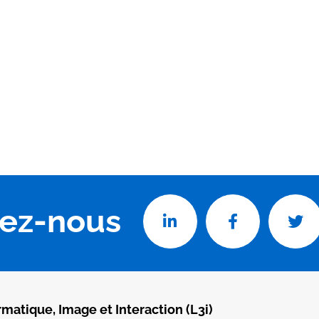
vez-nous
rmatique, Image et Interaction (L3i)