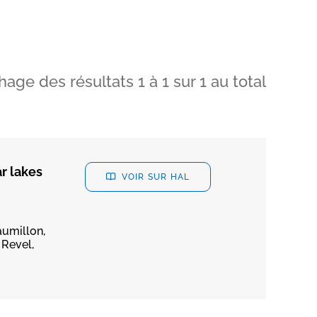
chage des résultats
1
à
1
sur
1
au total
r lakes
VOIR SUR HAL
aumillon,
 Revel,