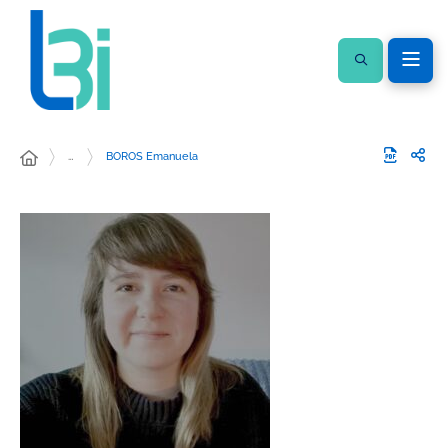
…
BOROS Emanuela