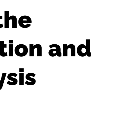
the
tion and
ysis