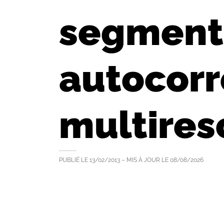
segmenta
autocorr
multires
PUBLIÉ LE
13/02/2013
– MIS À JOUR LE
08/08/2026